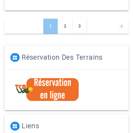
Navigation
Page
Page
Page
1
2
3
des
articles
Réservation Des Terrains
Liens