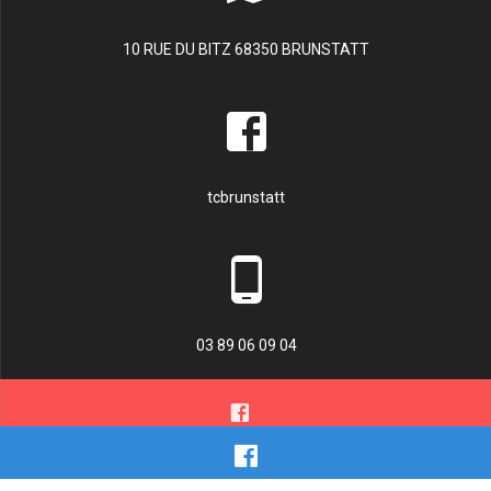
10 RUE DU BITZ 68350 BRUNSTATT
tcbrunstatt
03 89 06 09 04
© 2026 TENNIS CLUB BRUNSTATT. Construit avec WordPress et le
thème Materialis