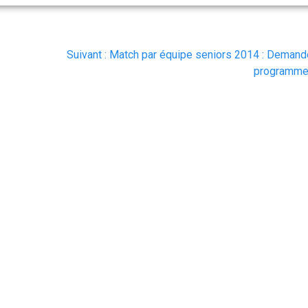
Article
Suivant :
Match par équipe seniors 2014 : Demand
suivant
programm
: