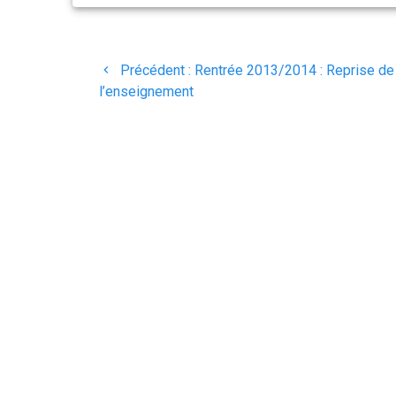
Navigation
Article
Précédent :
Rentrée 2013/2014 : Reprise de
de
précédent
l’enseignement
:
l’article