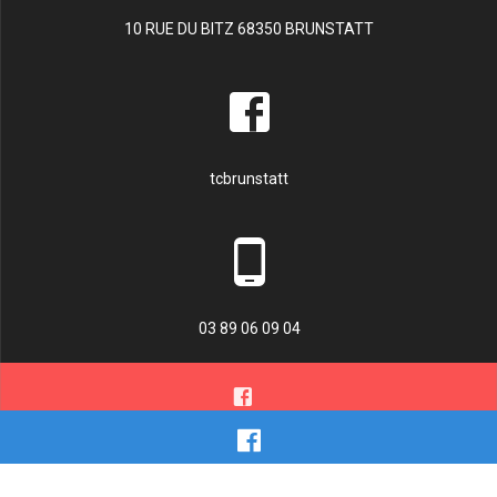
10 RUE DU BITZ 68350 BRUNSTATT
tcbrunstatt
03 89 06 09 04
© 2026 TENNIS CLUB BRUNSTATT. Construit avec WordPress et le
thème Materialis