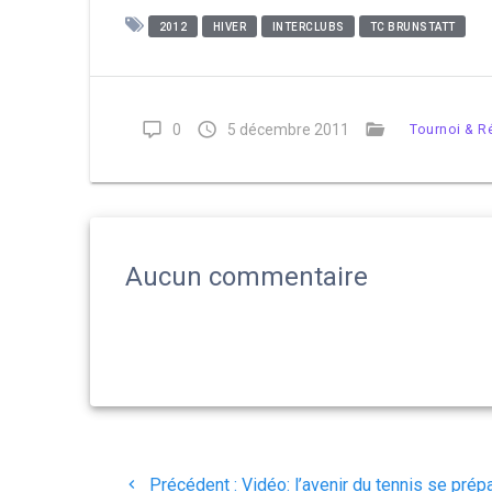
2012
HIVER
INTERCLUBS
TC BRUNSTATT
0
5 décembre 2011
Tournoi & Ré
Aucun commentaire
Navigation
Article
Précédent :
Vidéo: l’avenir du tennis se prép