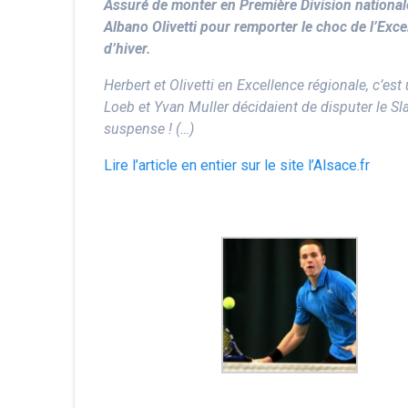
Assuré de monter en Première Division national
Albano Olivetti pour remporter le choc
de l’Exce
d’hiver.
Herbert et Olivetti en Excellence régionale, c
Loeb et Yvan Muller décidaient de disputer le Sl
suspense ! (…)
Lire l’article en entier sur le site l’Alsace.fr