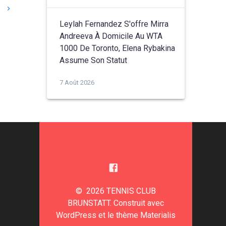
»
Leylah Fernandez S'offre Mirra
Andreeva À Domicile Au WTA
1000 De Toronto, Elena Rybakina
Assume Son Statut
7 Août 2026
© 2026 TENNIS CLUB
BRUNSTATT. Construit avec
WordPress et le
thème Materialis