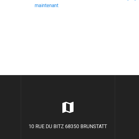
de
précédent
maintenant
:
l’article
10 RUE DU BITZ 68350 BRUNSTATT