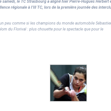
e samedi, le TC Strasbourg a aligné hier Pierre-Hugues Herbert 
llence régionale à l’Ill TC, lors de la première journée des interc
’est un peu comme si les champions du monde automobile Sébastie
alom du Florival : plus chouette pour le spectacle que pour le