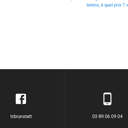
suivant
tennis, à quel prix ? 
:
tcbrunstatt
03 89 06 09 04