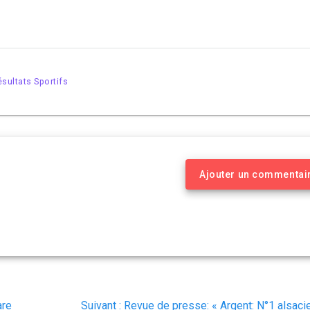
sultats Sportifs
Ajouter un commentai
Article
are
Suivant :
Revue de presse: « Argent: N°1 alsaci