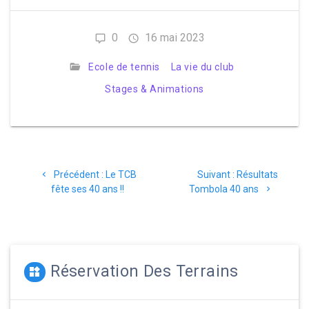
0
16 mai 2023
Ecole de tennis
La vie du club
Stages & Animations
Navigation
Article
Article
Précédent :
Le TCB
Suivant :
Résultats
de
précédent
suivant
fête ses 40 ans !!
Tombola 40 ans
:
:
l’article
Réservation Des Terrains