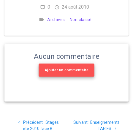
0
24 août 2010
Archives
Non classé
Aucun commentaire
Ajouter un commentaire
Navigation
Article
Article
Précédent :
Stages
Suivant :
Enseignements
de
précédent
suivant
été 2010 face B
TARIFS