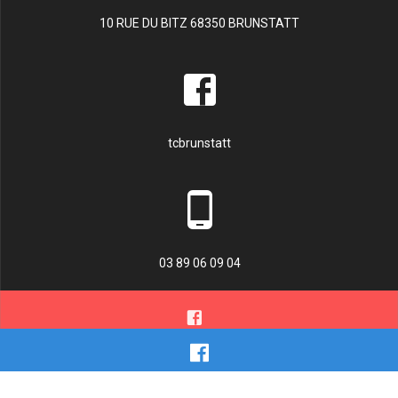
10 RUE DU BITZ 68350 BRUNSTATT
tcbrunstatt
03 89 06 09 04
© 2026 TENNIS CLUB BRUNSTATT. Construit avec WordPress et le
thème Materialis