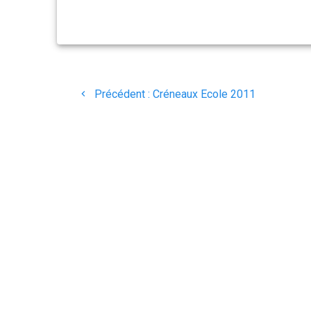
Navigation
Article
Précédent :
Créneaux Ecole 2011
de
précédent
:
l’article