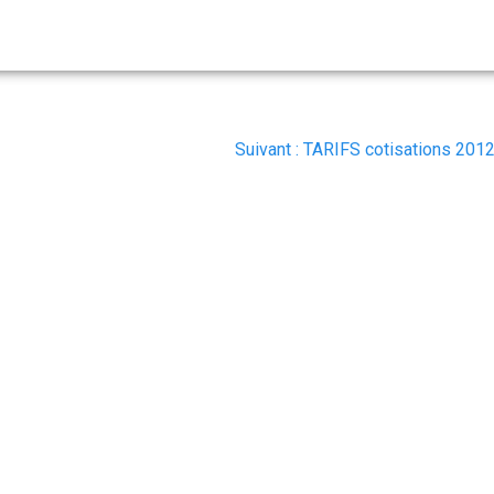
Article
Suivant :
TARIFS cotisations 201
suivant
: