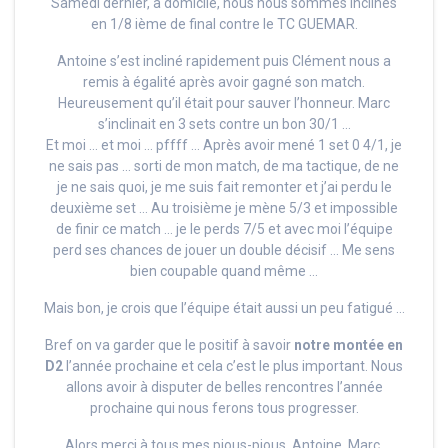
Samedi dernier, à domicile, nous nous sommes inclinés
en 1/8 ième de final contre le TC GUEMAR.
Antoine s’est incliné rapidement puis Clément nous a
remis à égalité après avoir gagné son match.
Heureusement qu’il était pour sauver l’honneur. Marc
s’inclinait en 3 sets contre un bon 30/1 …
Et moi … et moi … pffff … Après avoir mené 1 set 0 4/1, je
ne sais pas … sorti de mon match, de ma tactique, de ne
je ne sais quoi, je me suis fait remonter et j’ai perdu le
deuxième set … Au troisième je mène 5/3 et impossible
de finir ce match … je le perds 7/5 et avec moi l’équipe
perd ses chances de jouer un double décisif … Me sens
bien coupable quand même …
Mais bon, je crois que l’équipe était aussi un peu fatigué …
Bref on va garder que le positif à savoir
notre montée en
D2
l’année prochaine et cela c’est le plus important. Nous
allons avoir à disputer de belles rencontres l’année
prochaine qui nous ferons tous progresser.
Alors merci à tous mes pious-pious, Antoine, Marc,