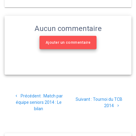
Aucun commentaire
Ajouter un commentaire
Navigation
Article
Précédent :
Match par
de
Article
Suivant :
Tournoi du TCB
précédent
équipe seniors 2014 : Le
suivant
2014
:
bilan
l’article
: