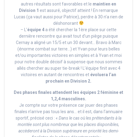
autres résultats sont favorables et le
maintien en
Division 1
est assuré, objectif atteint ! En remarque
Lucas (ça vaut aussi pour Patrice), perdre à 30 n’a rien de
déshonorant
– L’
équipe 4
a été chercher la 1ère place sur cette
dernière rencontre qui avait tout d’un piège puisque
Cernay a aligné un 15/5 et un 30 devant… Bravo à Marc
(énorme combat sur terre…) et Yvan pour leurs belles
et/ou importantes victoires en simples et à Yvan et moi
pour notre double décisif à suspense que nous sommes
allés chercher au super tie-break ! L’équipe finit avec 4
victoires en autant de rencontres et
évoluera l’an
prochain en Division 2.
Des phases finales attendent les équipes 2 féminine et
1,2,4 masculines.
Je compte sur votre présence car jouer des phases
finales n’arrive pas tous les ans… et il est, dans l’annuaire
sportif, précisé ceci : «
Dans le cas où les prétendants à la
montée sont plus nombreux que les places disponibles,
accèderont à la Division supérieure en priorité les demi-