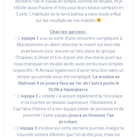
dernière, fait le travail en simple comme en double, et je
félicite aussi Pauline et Inès pour leurs beaux combats en
3 sets. L’habitude de la terre battue a sans doute influé
sur les résultats de vos matchs
Chez les garçons :
– L’
équipe 1
a su se sortir d’une rencontre compliquée à
Mundolsheim en allant chercher le match nul dont elle
avait besoin pour assurer la 1ère place du groupe.
Chapeau à Olivier et Eric d’avoir été cherché le point qui
nous manquait en double après avoir perdu leurs simples
respectifs ! A Arnaud également d’avoir tenu bon dans un
simple qui semble avoir été compliqué.
La montée en
National 4 se jouera face au 1er de l’autre poule le
15/06 à Hautepierre.
– L’
équipe 2
« soliiide » a assuré également la 1ère place
et la montée en division supérieure. Félicitations à
Cap’taine Patrice et à son équipe pleine de jeunesse et de
potentiel ! Cette équipe
jouera en Honneur l’an
prochain
.
– L’
équipe 3
s’incline sur cette dernière journée, malgré la
nouvelle victoire d’Adrien que l’on arrête plus, mais les