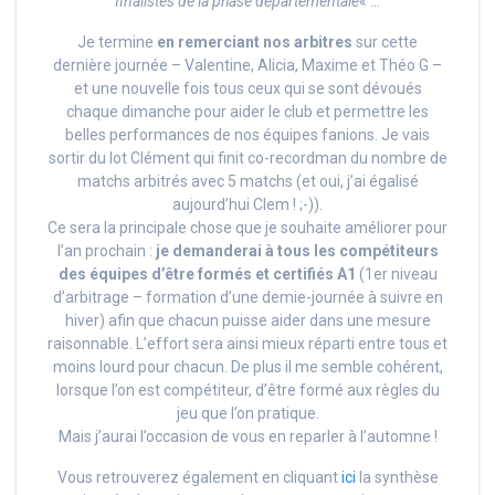
finalistes de la phase départementale
« …
Je termine
en remerciant nos arbitres
sur cette
dernière journée – Valentine, Alicia, Maxime et Théo G –
et une nouvelle fois tous ceux qui se sont dévoués
chaque dimanche pour aider le club et permettre les
belles performances de nos équipes fanions. Je vais
sortir du lot Clément qui finit co-recordman du nombre de
matchs arbitrés avec 5 matchs (et oui, j’ai égalisé
aujourd’hui Clem ! ;-)).
Ce sera la principale chose que je souhaite améliorer pour
l’an prochain :
je demanderai à tous les compétiteurs
des équipes d’être formés et certifiés A1
(1er niveau
d’arbitrage – formation d’une demie-journée à suivre en
hiver) afin que chacun puisse aider dans une mesure
raisonnable. L’effort sera ainsi mieux réparti entre tous et
moins lourd pour chacun. De plus il me semble cohérent,
lorsque l’on est compétiteur, d’être formé aux règles du
jeu que l’on pratique.
Mais j’aurai l’occasion de vous en reparler à l’automne !
Vous retrouverez également en cliquant
ici
la synthèse