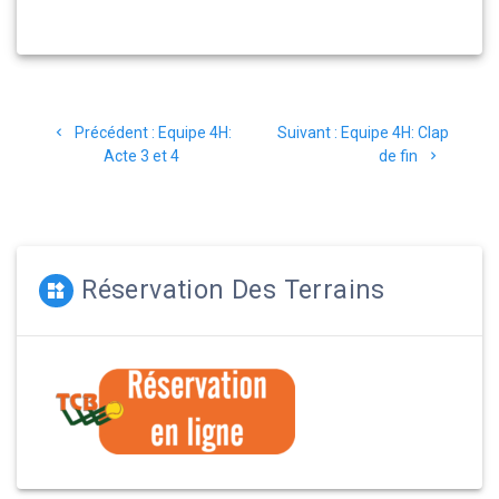
Navigation
Article
Article
Précédent :
Equipe 4H:
Suivant :
Equipe 4H: Clap
de
précédent
suivant
Acte 3 et 4
de fin
:
:
l’article
Réservation Des Terrains