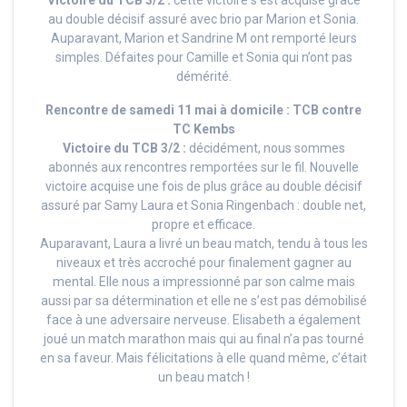
Victoire du TCB 3/2 :
cette victoire s’est acquise grâce
au double décisif assuré avec brio par Marion et Sonia.
Auparavant, Marion et Sandrine M ont remporté leurs
simples. Défaites pour Camille et Sonia qui n’ont pas
démérité.
Rencontre de samedi 11 mai à domicile : TCB contre
TC Kembs
Victoire du TCB 3/2 :
décidément, nous sommes
abonnés aux rencontres remportées sur le fil. Nouvelle
victoire acquise une fois de plus grâce au double décisif
assuré par Samy Laura et Sonia Ringenbach : double net,
propre et efficace.
Auparavant, Laura a livré un beau match, tendu à tous les
niveaux et très accroché pour finalement gagner au
mental. Elle nous a impressionné par son calme mais
aussi par sa détermination et elle ne s’est pas démobilisé
face à une adversaire nerveuse. Elisabeth a également
joué un match marathon mais qui au final n’a pas tourné
en sa faveur. Mais félicitations à elle quand même, c’était
un beau match !