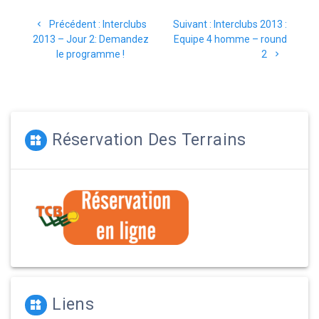
Navigation
Article
Article
Précédent :
Interclubs
Suivant :
Interclubs 2013 :
de
précédent
suivant
2013 – Jour 2: Demandez
Equipe 4 homme – round
:
:
le programme !
2
l’article
Réservation Des Terrains
Liens